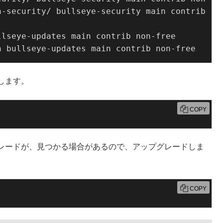
-security/ bullseye-security main contrib non
lseye-updates main contrib non-free

n bullseye-updates main contrib non-free
します。
COPY
レードが、見つかる場合があるので、アップグレードしま
COPY