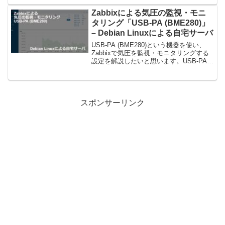
るパッケージをインストールします。
sudo を導入し、rootへログインせずに
Zabbixによる気圧の監視・モニ
コ...
タリング「USB-PA (BME280)」
– Debian Linuxによる自宅サーバ
USB-PA (BME280)という機器を使い、
Zabbixで気圧を監視・モニタリングする
設定を解説したいと思います。USB-PA
(BME280)USB-PA (BME280) は気圧を測
定するための機器です。BME280のセン
サーを使用...
スポンサーリンク