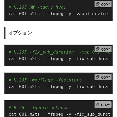
COPY
# H.265 HW -tag:v hvc1
cat 001.m2ts | ffmpeg -y -vaapi_device /d
オプション
COPY
# H.265 -fix_sub_duration  -map 0:s? -c:
cat 001.m2ts | ffmpeg -y -fix_sub_duratio
COPY
# H.265 -movflags +faststart
cat 001.m2ts | ffmpeg -y -fix_sub_duratio
COPY
# H.265 -ignore_unknown
cat 001.m2ts | ffmpeg -y -fix_sub_duratio