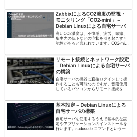
します。具体的には、株式会社プレクス
が販売しているPX-Q3U4/PX-Q3PE4の
TVチューナーを使用し、録画アプリケー
ZabbixによるCO2濃度の監視・
ション...
モニタリング「CO2-mini」 –
Debian Linuxによる自宅サーバ
高いCO2濃度は、不快感、疲労、頭痛、
集中力の低下などの症状を引き起こす可
能性があると言われています。CO2-mini
という機器を使い、ZabbixでCO2濃度を
監視・モニタリングする設定を解説した
いと思います。CO2-miniCO2-mi...
リモート接続とネットワーク設定
– Debian Linuxによる自宅サーバ
の構築
自宅サーバの機器に直接ログインして操
作することも可能なのですが、普段使用
しているパソコンからリモート接続を行
い、サーバを操作します。また、ネット
ワーク設定行い、IPアドレスを固定に設
定したいと思います。リモート接続の設
基本設定 – Debian Linuxによる
定リモート接続の設定を...
自宅サーバの構築
自宅サーバを使用するうえで基本的な設
定やアプリケーションのインストールを
行います。sudosudo コマンドという一時
的にrootユーザとしてコマンドを実行でき