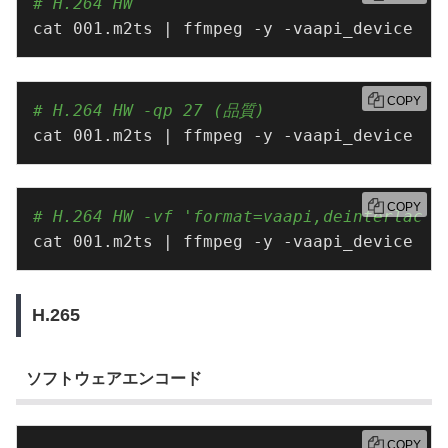
# H.264 HW 
cat 001.m2ts | ffmpeg -y -vaapi_device /d
COPY
# H.264 HW -qp 27 (品質)
cat 001.m2ts | ffmpeg -y -vaapi_device /d
COPY
# H.264 HW -vf 'format=vaapi,deinter
cat 001.m2ts | ffmpeg -y -vaapi_device /d
H.265
ソフトウェアエンコード
COPY