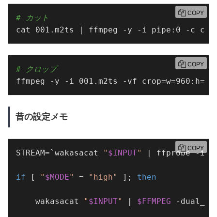
COPY
# カット
cat 001.m2ts | ffmpeg -y -i pipe:0 -c cop
COPY
# クロップ
ffmpeg -y -i 001.m2ts -vf crop=w=960:h=48
昔の設定メモ
COPY
STREAM=`wakasacat 
"
$INPUT
"
 | ffprobe -i p
if
 [ 
"
$MODE
"
 = 
"high"
 ]; 
then
    wakasacat 
"
$INPUT
"
 | 
$FFMPEG
 -dual_mo