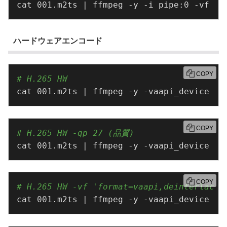
cat 001.m2ts | ffmpeg -y -i pipe:0 -vf ya
ハードウェアエンコード
COPY
# H.265 HW
cat 001.m2ts | ffmpeg -y -vaapi_device /d
COPY
# H.265 HW -qp 27 (品質)
cat 001.m2ts | ffmpeg -y -vaapi_device /d
COPY
# H.265 HW -vf 'format=vaapi,deinter
cat 001.m2ts | ffmpeg -y -vaapi_device /d