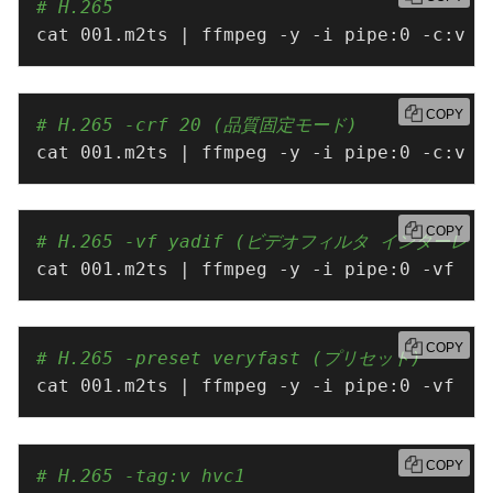
# H.265
cat 001.m2ts | ffmpeg -y -i pipe:0 -c:v l
COPY
# H.265 -crf 20 (品質固定モード)
cat 001.m2ts | ffmpeg -y -i pipe:0 -c:v l
COPY
# H.265 -vf yadif (ビデオフィルタ インターレ
cat 001.m2ts | ffmpeg -y -i pipe:0 -vf ya
COPY
# H.265 -preset veryfast (プリセット)
cat 001.m2ts | ffmpeg -y -i pipe:0 -vf ya
COPY
# H.265 -tag:v hvc1