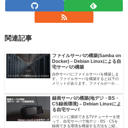
関連記事
ファイルサーバの構築(Samba on
Docker) – Debian Linuxによる自
宅サーバの構築
自作サーバにファイルサーバを構築しま
す。ファイルサーバを構築すると以下の
メリットがあります。ファイルが一か所
に集中して管理できデータの整理や管理
が容易になる家庭内のデバイス間でファ
イルの共有が行えるバックアップデータ
録画サーバの構築(地デジ・BS・
の保存・復元が可能になり...
CS録画環境) – Debian Linuxによ
る自宅サーバ
パソコンに接続できるTVチューナーを使
って、自宅サーバで地デジ・BS・CSを
録画できる環境を構築する方法をご紹介