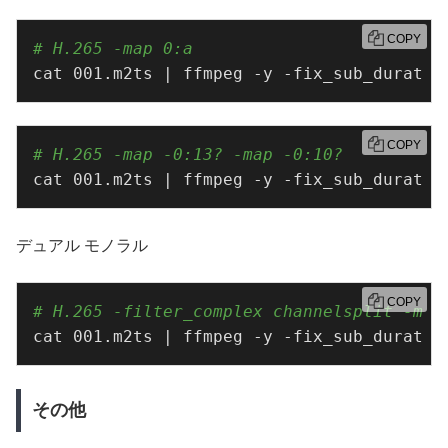
COPY
# H.265 -map 0:a
cat 001.m2ts | ffmpeg -y -fix_sub_duratio
COPY
# H.265 -map -0:13? -map -0:10?
cat 001.m2ts | ffmpeg -y -fix_sub_duratio
デュアル モノラル
COPY
# H.265 -filter_complex channelsplit -met
cat 001.m2ts | ffmpeg -y -fix_sub_duratio
その他