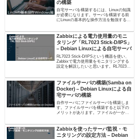
の構築
自宅サーバを構築するには、Linuxの知識
が必要になります。サーバを構築する前
にLinuxの基本的な操作方法を勉強すると
良いです。WindowsにはWindows
Subsystem for Linux、略してWSLという
Windows上で...
Zabbixによる電力使用量のモニ
タリング「RL7023 Stick-D/IPS」
– Debian Linuxによる自宅サーバ
RL7023 Stick-D/IPSという機器を使い、
Zabbixで電力使用量をモニタリングする
設定を解説したいと思います。RL7023
Stick-D/IPSRL7023 Stick-D/IPSはWi-
SUNモジュールとして、スマートメー...
ファイルサーバの構築(Samba on
Docker) – Debian Linuxによる自
宅サーバの構築
自作サーバにファイルサーバを構築しま
す。ファイルサーバを構築すると以下の
メリットがあります。ファイルが一か所
に集中して管理できデータの整理や管理
が容易になる家庭内のデバイス間でファ
イルの共有が行えるバックアップデータ
Zabbixを使ったサーバ監視・モ
の保存・復元が可能になり...
ニタリングの設定方法 – Debian