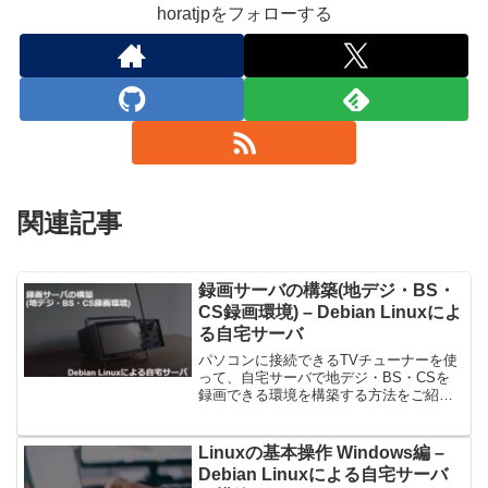
horatjpをフォローする
関連記事
録画サーバの構築(地デジ・BS・
CS録画環境) – Debian Linuxによ
る自宅サーバ
パソコンに接続できるTVチューナーを使
って、自宅サーバで地デジ・BS・CSを
録画できる環境を構築する方法をご紹介
します。具体的には、株式会社プレクス
が販売しているPX-Q3U4/PX-Q3PE4の
TVチューナーを使用し、録画アプリケー
Linuxの基本操作 Windows編 –
ション...
Debian Linuxによる自宅サーバ