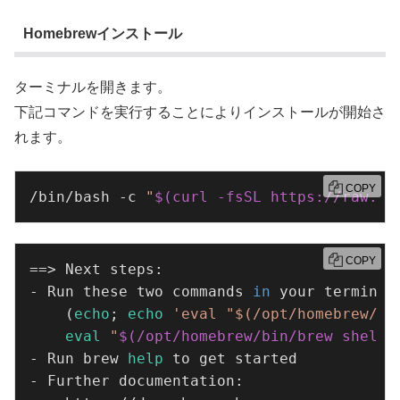
Homebrewインストール
ターミナルを開きます。
下記コマンドを実行することによりインストールが開始さ
れます。
COPY
/bin/bash -c 
"
$(curl -fsSL https://raw.gi
COPY
==> Next steps:

- Run these two commands 
in
 your terminal
    (
echo
; 
echo
'eval "$(/opt/homebrew/bi
eval
"
$(/opt/homebrew/bin/brew shelle
- Run brew 
help
 to get started

- Further documentation:
