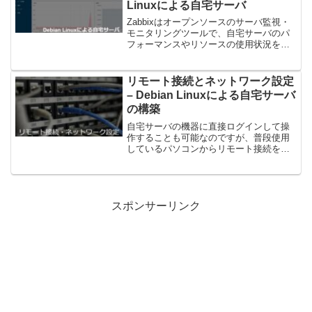
Linuxによる自宅サーバ
Zabbixはオープンソースのサーバ監視・
モニタリングツールで、自宅サーバのパ
フォーマンスやリソースの使用状況をリ
アルタイムで把握できます。この記事で
は、Debian Linuxを使用した自宅サーバ
でのZabbixの導入方法を詳しく解説し
リモート接続とネットワーク設定
ま...
– Debian Linuxによる自宅サーバ
の構築
自宅サーバの機器に直接ログインして操
作することも可能なのですが、普段使用
しているパソコンからリモート接続を行
い、サーバを操作します。また、ネット
ワーク設定行い、IPアドレスを固定に設
定したいと思います。リモート接続の設
定リモート接続の設定を...
スポンサーリンク